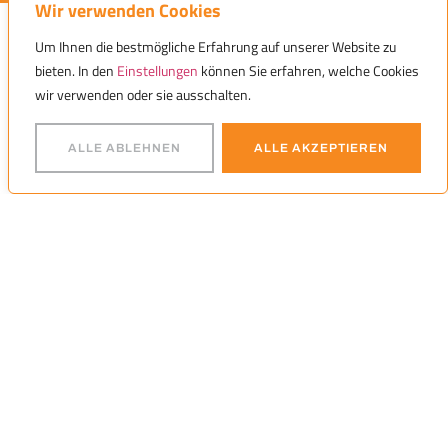
Wir verwenden Cookies
Um Ihnen die bestmögliche Erfahrung auf unserer Website zu
bieten. In den
Einstellungen
können Sie erfahren, welche Cookies
KONTAKT
ÜBER UNS
wir verwenden oder sie ausschalten.
Alexander Greule
PROJEKTARBEIT
Head of Customer Relations
ALLE ABLEHNEN
ALLE AKZEPTIEREN
Steckfeldstraße 1, 70599 Stuttgart-
KERNKOMPETENZEN
Plieningen
+49 (0) 157 / 86049885
STUDIERENDE
projects@studentische-beratung.de
HCW
Compliance-Anfrage bitte an:
compliance@studentische-beratung.de
DATENSCHUTZ
IMPRESSUM
©2026 Junior Business Team e.V.
Facebook
LinkedIn
Instagram